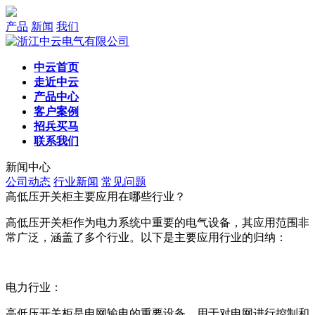
产品
新闻
我们
中云首页
走近中云
产品中心
客户案例
招兵买马
联系我们
新闻中心
公司动态
行业新闻
常见问题
高低压开关柜主要应用在哪些行业？
高低压开关柜作为电力系统中重要的电气设备，其应用范围非
常广泛，涵盖了多个行业。以下是主要应用行业的归纳：
电力行业：
高低压开关柜是电网输电的重要设备，用于对电网进行控制和